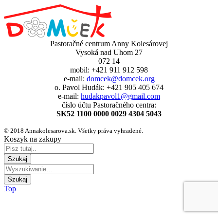
Pastoračné centrum Anny Kolesárovej
Vysoká nad Uhom 27
072 14
mobil: +421 911 912 598
e-mail:
domcek@domcek.org
o. Pavol Hudák: +421 905 405 674
e-mail:
hudakpavol1@gmail.com
číslo účtu Pastoračného centra:
SK52 1100 0000 0029 4304 5043
© 2018 Annakolesarova.sk. Všetky práva vyhradené.
Koszyk na zakupy
Top