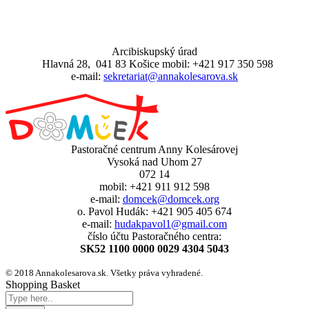
Arcibiskupský úrad
Hlavná 28, 041 83 Košice mobil: +421 917 350 598
e-mail:
sekretariat@annakolesarova.sk
Pastoračné centrum Anny Kolesárovej
Vysoká nad Uhom 27
072 14
mobil: +421 911 912 598
e-mail:
domcek@domcek.org
o. Pavol Hudák: +421 905 405 674
e-mail:
hudakpavol1@gmail.com
číslo účtu Pastoračného centra:
SK52 1100 0000 0029 4304 5043
© 2018 Annakolesarova.sk. Všetky práva vyhradené.
Shopping Basket