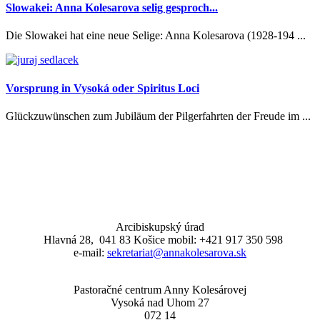
Slowakei: Anna Kolesarova selig gesproch...
Die Slowakei hat eine neue Selige: Anna Kolesarova (1928-194 ...
Vorsprung in Vysoká oder Spiritus Loci
Glückzuwünschen zum Jubiläum der Pilgerfahrten der Freude im ...
Arcibiskupský úrad
Hlavná 28, 041 83 Košice mobil: +421 917 350 598
e-mail:
sekretariat@annakolesarova.sk
Pastoračné centrum Anny Kolesárovej
Vysoká nad Uhom 27
072 14