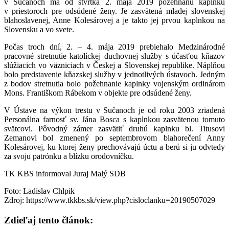
v Sučanoch má od štvrtka 2. mája 2019 požehnanú kaplnku
v priestoroch pre odsúdené ženy. Je zasvätená mladej slovenskej
blahoslavenej, Anne Kolesárovej a je takto jej prvou kaplnkou na
Slovensku a vo svete.
Počas troch dní, 2. – 4. mája 2019 prebiehalo Medzinárodné
pracovné stretnutie katolíckej duchovnej služby s účasťou kňazov
slúžiacich vo väzniciach v Českej a Slovenskej republike. Náplňou
bolo predstavenie kňazskej služby v jednotlivých ústavoch. Jedným
z bodov stretnutia bolo požehnanie kaplnky vojenským ordinárom
Mons. Františkom Rábekom v objekte pre odsúdené ženy.
V Ústave na výkon trestu v Sučanoch je od roku 2003 zriadená
Personálna farnosť sv. Jána Bosca s kaplnkou zasvätenou tomuto
svätcovi. Pôvodný zámer zasvätiť druhú kaplnku bl. Titusovi
Zemanovi bol zmenený po septembrovom blahorečení Anny
Kolesárovej, ku ktorej ženy prechovávajú úctu a berú si ju odvtedy
za svoju patrónku a blízku orodovníčku.
TK KBS informoval Juraj Malý SDB
Foto: Ladislav Chlpik
Zdroj: https://www.tkkbs.sk/view.php?cisloclanku=20190507029
Zdieľaj tento článok: