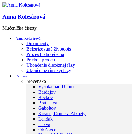
Anna Kolesárová
Mučeníčka čistoty
Anna Kolesárová
Dokumenty
Beletrizovaný životopis
Proces blahorečenia
Priebeh procesu
Ukončenie diecéznej fázy
Ukončenie rímskej fázy
Relikvie
Slovensko
Vysoká nad Uhom
Bardejov
Beckov
Bratislava
Gaboltov
Košice, Dóm sv. Alžbety
Lendak
Litava
Obišovce