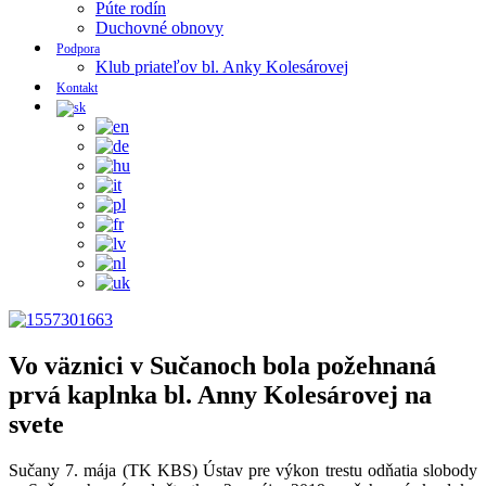
Púte rodín
Duchovné obnovy
Podpora
Klub priateľov bl. Anky Kolesárovej
Kontakt
Vo väznici v Sučanoch bola požehnaná
prvá kaplnka bl. Anny Kolesárovej na
svete
Sučany 7. mája (TK KBS) Ústav pre výkon trestu odňatia slobody