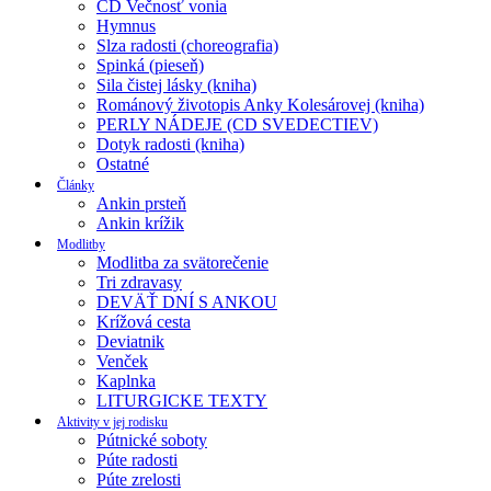
CD Večnosť vonia
Hymnus
Slza radosti (choreografia)
Spinká (pieseň)
Sila čistej lásky (kniha)
Románový životopis Anky Kolesárovej (kniha)
PERLY NÁDEJE (CD SVEDECTIEV)
Dotyk radosti (kniha)
Ostatné
Články
Ankin prsteň
Ankin krížik
Modlitby
Modlitba za svätorečenie
Tri zdravasy
DEVÄŤ DNÍ S ANKOU
Krížová cesta
Deviatnik
Venček
Kaplnka
LITURGICKE TEXTY
Aktivity v jej rodisku
Pútnické soboty
Púte radosti
Púte zrelosti