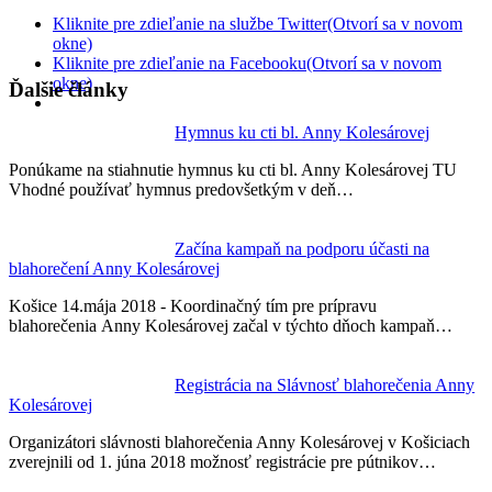
Kliknite pre zdieľanie na službe Twitter(Otvorí sa v novom
okne)
Kliknite pre zdieľanie na Facebooku(Otvorí sa v novom
okne)
Ďalšie články
Hymnus ku cti bl. Anny Kolesárovej
Ponúkame na stiahnutie hymnus ku cti bl. Anny Kolesárovej TU
Vhodné používať hymnus predovšetkým v deň…
Začína kampaň na podporu účasti na
blahorečení Anny Kolesárovej
Košice 14.mája 2018 - Koordinačný tím pre prípravu
blahorečenia Anny Kolesárovej začal v týchto dňoch kampaň…
Registrácia na Slávnosť blahorečenia Anny
Kolesárovej
Organizátori slávnosti blahorečenia Anny Kolesárovej v Košiciach
zverejnili od 1. júna 2018 možnosť registrácie pre pútnikov…