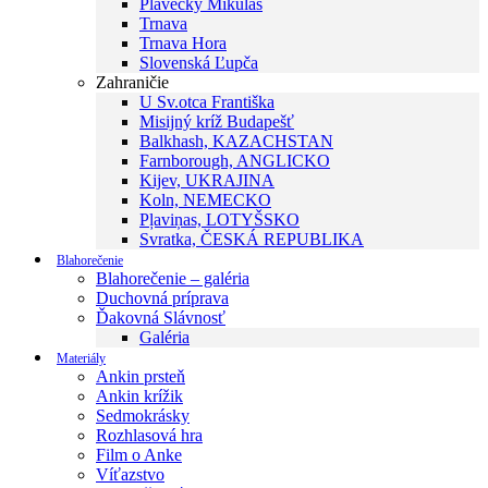
Plavecký Mikuláš
Trnava
Trnava Hora
Slovenská Ľupča
Zahraničie
U Sv.otca Františka
Misijný kríž Budapešť
Balkhash, KAZACHSTAN
Farnborough, ANGLICKO
Kijev, UKRAJINA
Koln, NEMECKO
Pļaviņas, LOTYŠSKO
Svratka, ČESKÁ REPUBLIKA
Blahorečenie
Blahorečenie – galéria
Duchovná príprava
Ďakovná Slávnosť
Galéria
Materiály
Ankin prsteň
Ankin krížik
Sedmokrásky
Rozhlasová hra
Film o Anke
Víťazstvo