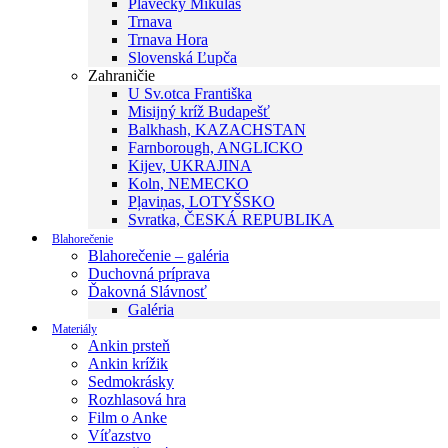
Plavecký Mikuláš
Trnava
Trnava Hora
Slovenská Ľupča
Zahraničie
U Sv.otca Františka
Misijný kríž Budapešť
Balkhash, KAZACHSTAN
Farnborough, ANGLICKO
Kijev, UKRAJINA
Koln, NEMECKO
Pļaviņas, LOTYŠSKO
Svratka, ČESKÁ REPUBLIKA
Blahorečenie
Blahorečenie – galéria
Duchovná príprava
Ďakovná Slávnosť
Galéria
Materiály
Ankin prsteň
Ankin krížik
Sedmokrásky
Rozhlasová hra
Film o Anke
Víťazstvo