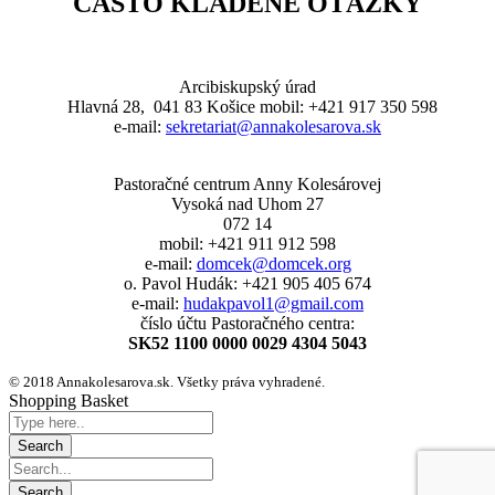
ČASTO KLADENÉ OTÁZKY
Arcibiskupský úrad
Hlavná 28, 041 83 Košice mobil: +421 917 350 598
e-mail:
sekretariat@annakolesarova.sk
Pastoračné centrum Anny Kolesárovej
Vysoká nad Uhom 27
072 14
mobil: +421 911 912 598
e-mail:
domcek@domcek.org
o. Pavol Hudák: +421 905 405 674
e-mail:
hudakpavol1@gmail.com
číslo účtu Pastoračného centra:
SK52 1100 0000 0029 4304 5043
© 2018 Annakolesarova.sk. Všetky práva vyhradené.
Shopping Basket