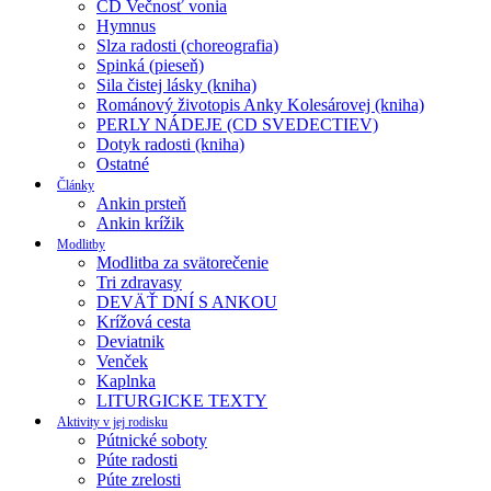
CD Večnosť vonia
Hymnus
Slza radosti (choreografia)
Spinká (pieseň)
Sila čistej lásky (kniha)
Románový životopis Anky Kolesárovej (kniha)
PERLY NÁDEJE (CD SVEDECTIEV)
Dotyk radosti (kniha)
Ostatné
Články
Ankin prsteň
Ankin krížik
Modlitby
Modlitba za svätorečenie
Tri zdravasy
DEVÄŤ DNÍ S ANKOU
Krížová cesta
Deviatnik
Venček
Kaplnka
LITURGICKE TEXTY
Aktivity v jej rodisku
Pútnické soboty
Púte radosti
Púte zrelosti