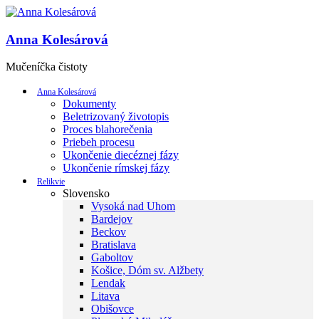
Anna Kolesárová
Mučeníčka čistoty
Anna Kolesárová
Dokumenty
Beletrizovaný životopis
Proces blahorečenia
Priebeh procesu
Ukončenie diecéznej fázy
Ukončenie rímskej fázy
Relikvie
Slovensko
Vysoká nad Uhom
Bardejov
Beckov
Bratislava
Gaboltov
Košice, Dóm sv. Alžbety
Lendak
Litava
Obišovce