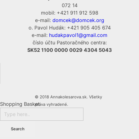
072 14
mobil: +421 911 912 598
e-mail:
domcek@domcek.org
o. Pavol Hudák: +421 905 405 674
e-mail:
hudakpavol1@gmail.com
číslo účtu Pastoračného centra:
SK52 1100 0000 0029 4304 5043
© 2018 Annakolesarova.sk. Všetky
Shopping Basket
práva vyhradené.